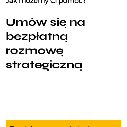
Jak możemy Ci pomóc?
Umów się na
bezpłatną
rozmowę
strategiczną