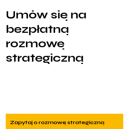
Umów się na
bezpłatną
rozmowę
strategiczną
zapytaj o rozmowę strategiczną