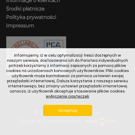
Informacje o klientach
Środki płatnicze
Polityka prywatności
Impressum
Informujemy, iż w celu optymalizacji treści dostępnych w
naszym serwisie, dostosowania ich do Państwa indywidualnych
potrzeb korzystamy z informacji zapisanych za pomocą plików
cookies na urządzeniach końcowych użytkowników. Pliki cookies
użytkownik może kontrolować za pomocą ustawień swojej
przeglądarki internetowej. Dalsze korzystanie z naszego serwisu
internetowego, bez zmiany ustawień przeglądarki internetowej
oznacza, iż użytkownik akceptuje stosowanie plików cookies.
wyłączenie ciasteczek
Akceptuję
© 2024
Prawo autorskie
Design & Development