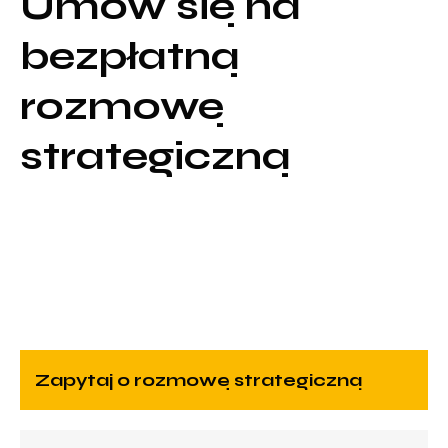
Umów się na
bezpłatną
rozmowę
strategiczną
zapytaj o rozmowę strategiczną