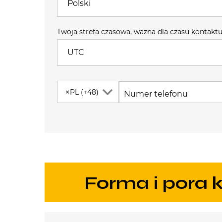
Polski
Twoja strefa czasowa, ważna dla czasu kontakt
UTC
×
PL (+48)
Numer telefonu
Forma i pora