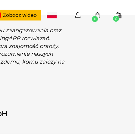
Zobacz wideo
0
0
mu zaangażowania oraz
KingAPP rozwiązań.
bra znajomość branży,
 rozumienie naszych
ażdemu, komu zależy na
bH