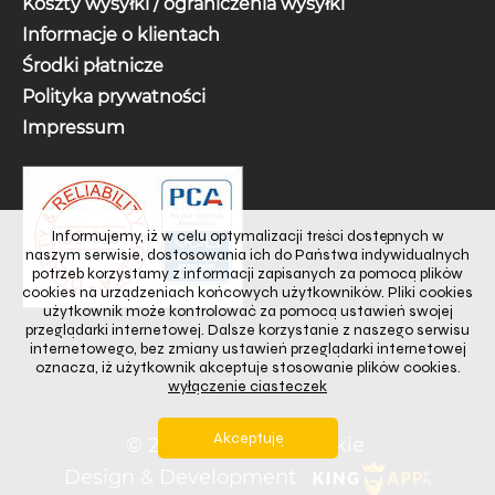
Koszty wysyłki / ograniczenia wysyłki
Informacje o klientach
Środki płatnicze
Polityka prywatności
Impressum
Informujemy, iż w celu optymalizacji treści dostępnych w
naszym serwisie, dostosowania ich do Państwa indywidualnych
potrzeb korzystamy z informacji zapisanych za pomocą plików
cookies na urządzeniach końcowych użytkowników. Pliki cookies
użytkownik może kontrolować za pomocą ustawień swojej
przeglądarki internetowej. Dalsze korzystanie z naszego serwisu
internetowego, bez zmiany ustawień przeglądarki internetowej
oznacza, iż użytkownik akceptuje stosowanie plików cookies.
wyłączenie ciasteczek
Akceptuję
© 2024
Prawo autorskie
Design & Development