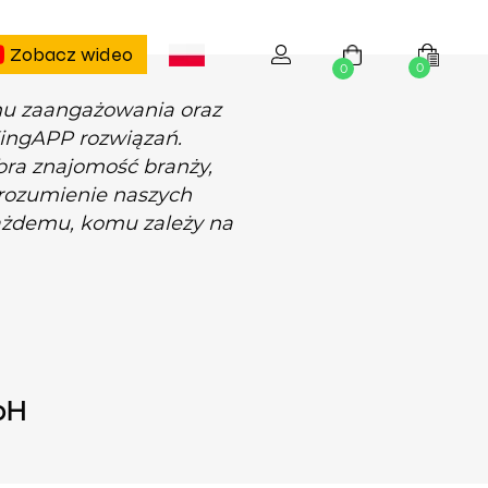
Zobacz wideo
0
0
mu zaangażowania oraz
KingAPP rozwiązań.
bra znajomość branży,
 rozumienie naszych
ażdemu, komu zależy na
bH