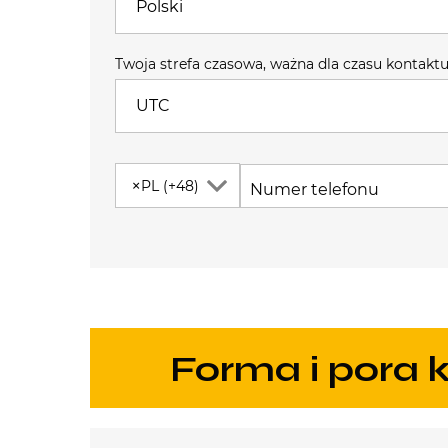
Polski
Twoja strefa czasowa, ważna dla czasu kontakt
UTC
×
PL (+48)
Numer telefonu
Forma i pora